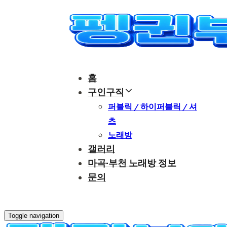
Skip
Skip
links
to
content
홈
구인구직
퍼블릭 / 하이퍼블릭 / 셔
츠
노래방
갤러리
마곡·부천 노래방 정보
문의
부천노래방 인천노래방
Toggle navigation