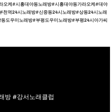
라오케#시흥대야동노래방#시흥대야동가라오케#대야
부천역24시노래방#신중동24시노래방#상동24시노래
상동도우미노래방#부평도우미노래방#부평24시아가씨
노래방 #강서노래클럽