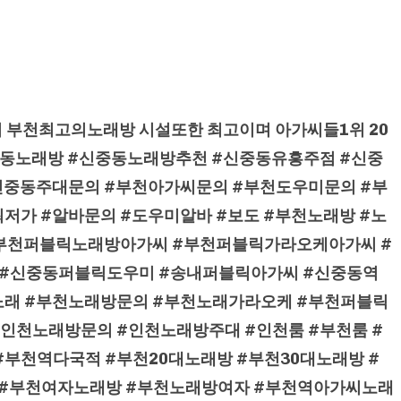
 부천최고의노래방 시설또한 최고이며 아가씨들1위 20
동노래방 #신중동노래방추천 #신중동유흥주점 #신중
신중동주대문의 #부천아가씨문의 #부천도우미문의 #부
저가 #알바문의 #도우미알바 #보도 #부천노래방 #노
#부천퍼블릭노래방아가씨 #부천퍼블릭가라오케아가씨 #
 #신중동퍼블릭도우미 #송내퍼블릭아가씨 #신중동역
노래 #부천노래방문의 #부천노래가라오케 #부천퍼블릭
인천노래방문의 #인천노래방주대 #인천룸 #부천룸 #
부천역다국적 #부천20대노래방 #부천30대노래방 #
 #부천여자노래방 #부천노래방여자 #부천역아가씨노래