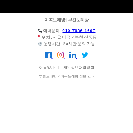
마곡노래방 | 부천노래방
예약문의 :
010-7936-1667
위치 : 서울 마곡 / 부천 신중동
운영시간 : 24시간 문의 가능
이용약관
|
개인정보처리방침
부천노래방 / 마곡노래방 정보 안내