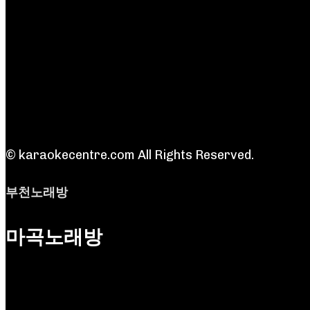
© karaokecentre.com All Rights Reserved.
부천노래방
마곡노래방