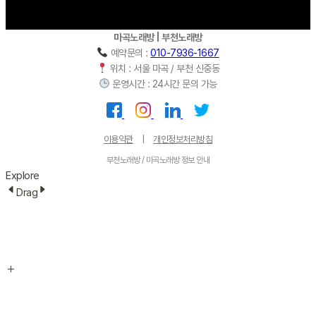
마곡노래방 | 부천노래방
예약문의 :
010-7936-1667
위치 : 서울 마곡 / 부천 신중동
운영시간 : 24시간 문의 가능
이용약관
|
개인정보처리방침
부천노래방 / 마곡노래방 정보 안내
Explore
Drag