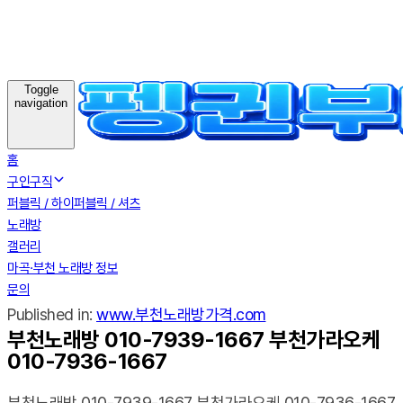
Toggle
navigation
홈
구인구직
퍼블릭 / 하이퍼블릭 / 셔츠
노래방
갤러리
마곡·부천 노래방 정보
문의
Published in:
www.부천노래방가격.com
부천노래방 010-7939-1667 부천가라오케
010-7936-1667
부천노래방 010-7939-1667 부천가라오케 010-7936-1667