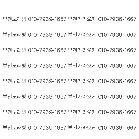
부천노래방 010-7939-1667 부천가라오케 010-7936-1667
부천노래방 010-7939-1667 부천가라오케 010-7936-1667
부천노래방 010-7939-1667 부천가라오케 010-7936-1667
부천노래방 010-7939-1667 부천가라오케 010-7936-1667
부천노래방 010-7939-1667 부천가라오케 010-7936-1667
부천노래방 010-7939-1667 부천가라오케 010-7936-1667
부천노래방 010-7939-1667 부천가라오케 010-7936-1667
부천노래방 010-7939-1667 부천가라오케 010-7936-1667