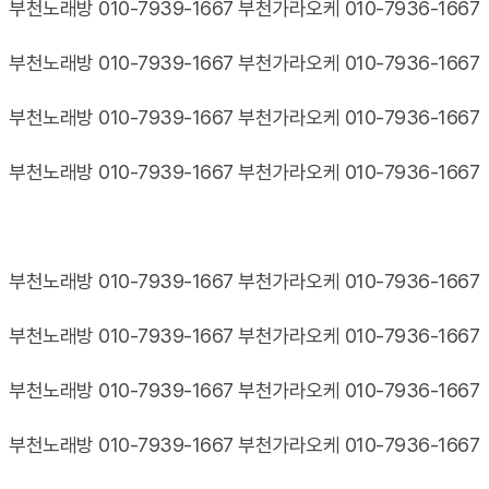
부천노래방 010-7939-1667 부천가라오케 010-7936-1667
부천노래방 010-7939-1667 부천가라오케 010-7936-1667
부천노래방 010-7939-1667 부천가라오케 010-7936-1667
부천노래방 010-7939-1667 부천가라오케 010-7936-1667
부천노래방 010-7939-1667 부천가라오케 010-7936-1667
부천노래방 010-7939-1667 부천가라오케 010-7936-1667
부천노래방 010-7939-1667 부천가라오케 010-7936-1667
부천노래방 010-7939-1667 부천가라오케 010-7936-1667