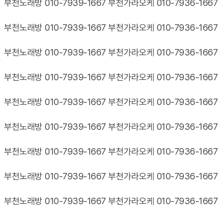
부천노래방 010-7939-1667 부천가라오케 010-7936-1667
부천노래방 010-7939-1667 부천가라오케 010-7936-1667
부천노래방 010-7939-1667 부천가라오케 010-7936-1667
부천노래방 010-7939-1667 부천가라오케 010-7936-1667
부천노래방 010-7939-1667 부천가라오케 010-7936-1667
부천노래방 010-7939-1667 부천가라오케 010-7936-1667
부천노래방 010-7939-1667 부천가라오케 010-7936-1667
부천노래방 010-7939-1667 부천가라오케 010-7936-1667
부천노래방 010-7939-1667 부천가라오케 010-7936-1667