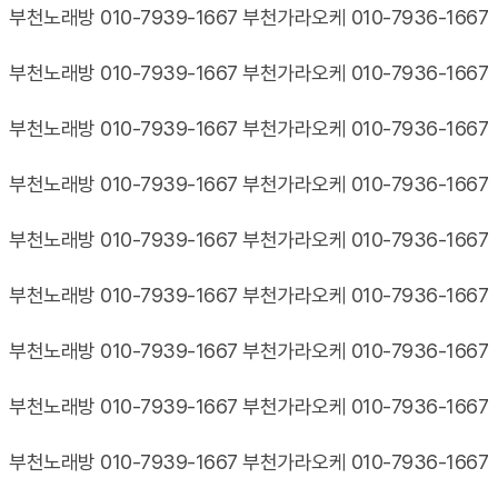
부천노래방 010-7939-1667 부천가라오케 010-7936-1667
부천노래방 010-7939-1667 부천가라오케 010-7936-1667
부천노래방 010-7939-1667 부천가라오케 010-7936-1667
부천노래방 010-7939-1667 부천가라오케 010-7936-1667
부천노래방 010-7939-1667 부천가라오케 010-7936-1667
부천노래방 010-7939-1667 부천가라오케 010-7936-1667
부천노래방 010-7939-1667 부천가라오케 010-7936-1667
부천노래방 010-7939-1667 부천가라오케 010-7936-1667
부천노래방 010-7939-1667 부천가라오케 010-7936-1667