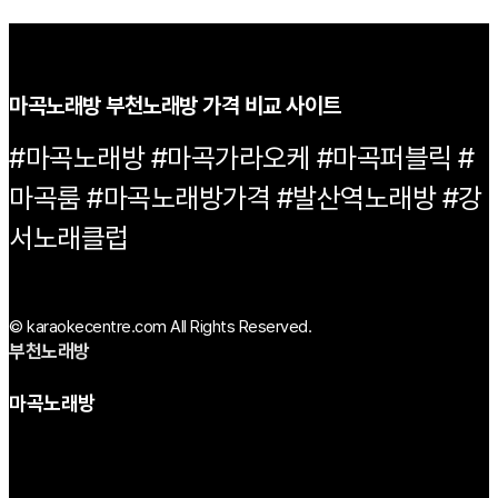
마곡노래방 부천노래방 가격 비교 사이트
#마곡노래방 #마곡가라오케 #마곡퍼블릭 #
마곡룸 #마곡노래방가격 #발산역노래방 #강
서노래클럽
© karaokecentre.com All Rights Reserved.
부천노래방
마곡노래방