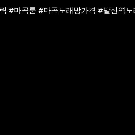
릭 #마곡룸 #마곡노래방가격 #발산역