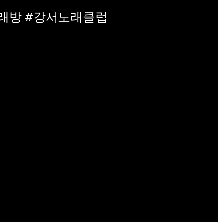
노래방 #강서노래클럽