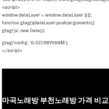
<script>
window.dataLayer = window.dataLayer || [];
function gtag(){dataLayer.push(arguments);}
gtag(‘js’, new Date());
gtag(‘config’, ‘G-0ZCR8YSSNM’);
</script>
마곡노래방 부천노래방 가격 비교