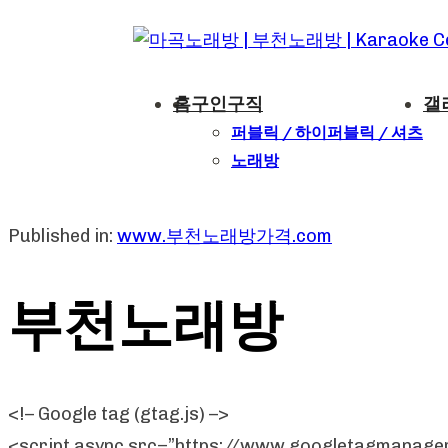
Skip
Skip
links
to
content
홈
구인구직
갤
퍼블릭 / 하이퍼블릭 / 셔츠
노래방
부천노래방 인천노래방
Published in:
www.부천노래방가격.com
부천노래방
<!– Google tag (gtag.js) –>
<script async src=”https://www.googletagmanag