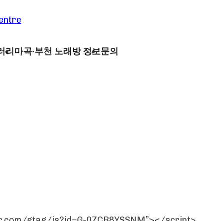
러리
마곡·부천 노래방 정보
문의
er.com/gtag/js?id=G-0ZCR8YSSNM”></script>