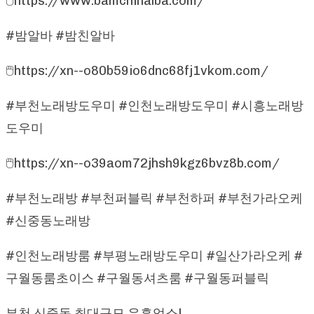
🖱https://www.bamchinalba.com/
#밤알바 #밤친알바
🖱https://xn--o80b59io6dnc68fj1vkom.com/
#부천노래방도우미 #인천노래방도우미 #시흥노래방
도우미
🖱https://xn--o39aom72jhsh9kgz6bvz8b.com/
#부천노래방 #부천퍼블릭 #부천하퍼 #부천가라오케
#신중동노래방
#인천노래방룸 #부평노래방도우미 #일산가라오케 #
구월동룸초이스 #구월동셔츠룸 #구월동퍼블릭
부천 신중동 최대규모 유흥업소!