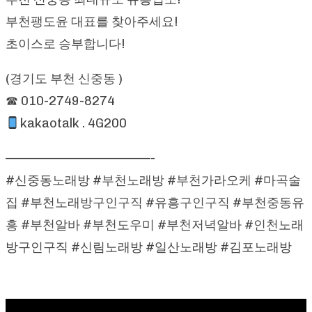
부천팽도윤 대표를 찾아주세요!
초이스로 승부합니다!
(경기도 부천 신중동 )
☎ 010-2749-8274
kakaotalk . 4G200
—————————————-
#신중동노래방 #부천노래방 #부천가라오케 #마곡술
집 #부천노래방구인구직 #유흥구인구직 #부천중동유
흥 #부천알바 #부천도우미 #부천저녁알바 #인천노래
방구인구직 #신림노래방 #일산노래방 #김포노래방