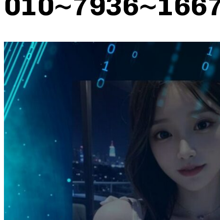
010~7936~166