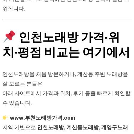
워집니다.
인천노래방 가격·위
치·평점 비교는 여기에서
인천노래방을 처음 방문하거나, 계산동 주변 노래방을
잘 모르는 분들은
아래 사이트에서 가격과 위치, 후기 등을 빠르게 확인할
수 있습니다.
www.부천노래방가격.com
지역 기반으로
인천노래방
,
계산동노래방
,
계양구노래