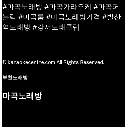
#마곡노래방 #마곡가라오케 #마곡퍼
블릭 #마곡룸 #마곡노래방가격 #발산
역노래방 #강서노래클럽
© karaokecentre.com All Rights Reserved.
부천노래방
마곡노래방