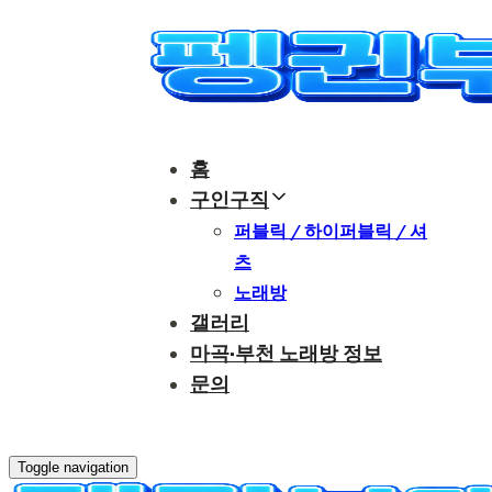
Skip
Skip
links
to
content
홈
구인구직
퍼블릭 / 하이퍼블릭 / 셔
츠
노래방
갤러리
마곡·부천 노래방 정보
문의
부천노래방 인천노래방
Toggle navigation